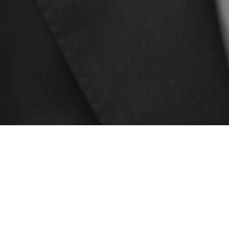
erienza di autentica
a ed efficace.