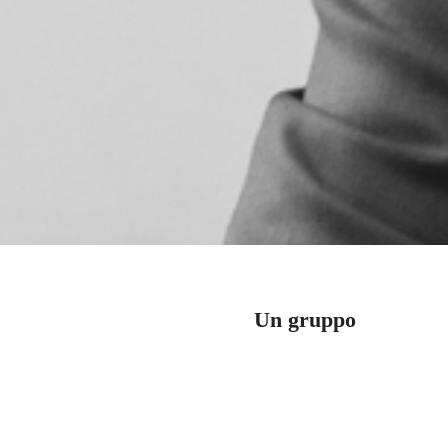
Un gruppo
Tre realtà diverse e comp
Due sedi, a Milano e Bologna.
professionalità nei settori fi