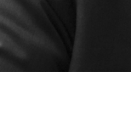
lementari
 Una visione unica ed ambiziosa: garantire ai nostri partner un’esp
scale, societario e successorio, integrata da operatività pronta, attent